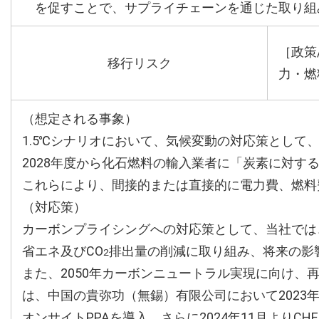
を促すことで、サプライチェーンを通じた取り組
［政策
移行リスク
力・燃
（想定される事象）
1.5℃シナリオにおいて、気候変動の対応策とし
2028年度から化石燃料の輸入業者に「炭素に対
これらにより、間接的または直接的に電力費、燃料
（対応策）
カーボンプライシングへの対応策として、当社では
省エネ及びCO
排出量の削減に取り組み、将来の影
2
また、2050年カーボンニュートラル実現に向け
は、中国の貴弥功（無錫）有限公司において2023
オンサイトPPAを導入、さらに2024年11月よりCHEMI