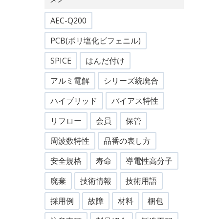
AEC-Q200
PCB(ポリ塩化ビフェニル)
SPICE
はんだ付け
アルミ電解
シリーズ統廃合
ハイブリッド
バイアス特性
リフロー
会員
保管
周波数特性
品番の表し方
安全規格
寿命
導電性高分子
廃棄
技術情報
技術用語
採用例
故障
材料
梱包