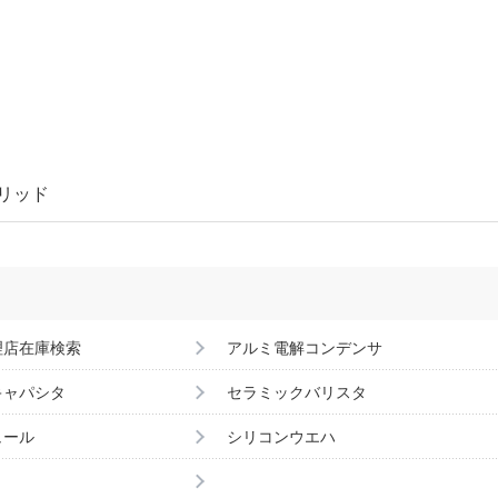
ブリッド
理店在庫検索
アルミ電解コンデンサ
キャパシタ
セラミックバリスタ
ュール
シリコンウエハ