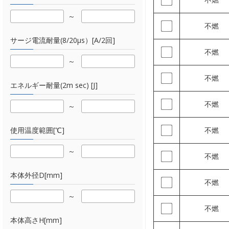
不燃
サージ電流耐量(8/20µs）[A/2回]
不燃
不燃
エネルギー耐量(2m sec) [J]
不燃
使用温度範囲[℃]
不燃
不燃
本体外径D[mm]
不燃
不燃
本体高さH[mm]