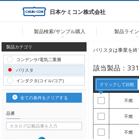
日本ケミコン株式会社
製品検索/サンプル購入
製品ライン
製品カテゴリ
バリスタは事業を終
コンデンサ/電気二重層
該当製品：
33
バリスタ
インダクタ(コイル/コア)
クリックして比較
全ての条件をクリアする
不燃
品番
不燃
不燃