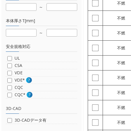
不燃
不燃
本体厚さT[mm]
不燃
安全規格対応
不燃
UL
不燃
CSA
VDE
不燃
VDE*
?
CQC
不燃
CQC*
?
不燃
3D-CAD
3D-CADデータ有
不燃