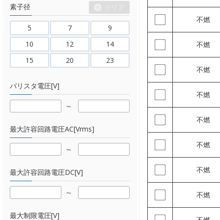
素子径
クリア
不燃
5
7
9
10
12
14
不燃
15
20
23
不燃
バリスタ電圧[V]
不燃
不燃
最大許容回路電圧AC[Vrms]
不燃
不燃
最大許容回路電圧DC[V]
不燃
最大制限電圧[V]
不燃