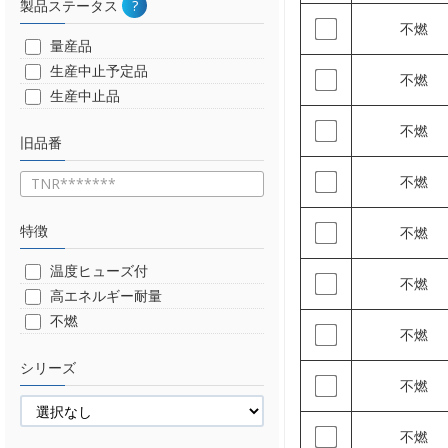
製品ステータス
?
不燃
量産品
生産中止予定品
不燃
生産中止品
不燃
旧品番
不燃
特徴
不燃
温度ヒューズ付
不燃
高エネルギー耐量
不燃
不燃
シリーズ
不燃
不燃