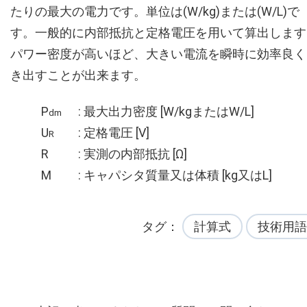
たりの最大の電力です。単位は(W/kg)または(W/L)で
す。一般的に内部抵抗と定格電圧を用いて算出します
パワー密度が高いほど、大きい電流を瞬時に効率良く
き出すことが出来ます。
P
: 最大出力密度 [W/kgまたはW/L]
dm
U
: 定格電圧 [V]
R
R
: 実測の内部抵抗 [Ω]
M
: キャパシタ質量又は体積 [kg又はL]
タグ
計算式
技術用語