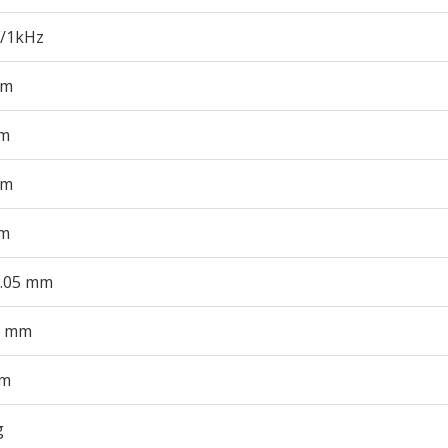
F/1kHz
mm
m
mm
m
0.05 mm
0 mm
mm
g