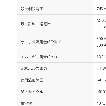
最大制限電圧
745 V
AC 27
最大許容回路電圧
DC 3
800 
サージ電流耐量(8/20μs)
600 
エネルギー耐量(2ms)
13.5 J
定格パルス電力
0.1 W
使用温度範囲
-40 
温度サイクル
-40 
耐湿性
40 ℃