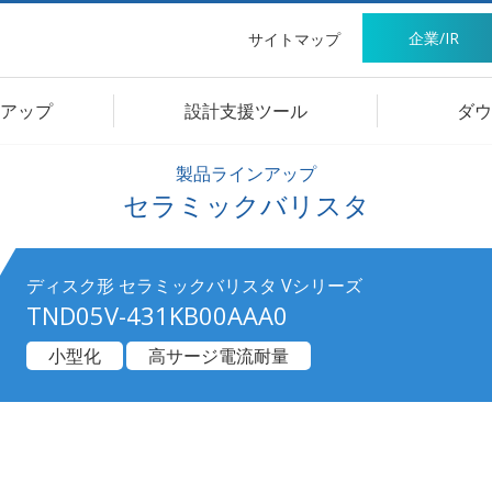
企業/IR
サイトマップ
アップ
設計支援ツール
ダウ
製品ラインアップ
セラミックバリスタ
ディスク形 セラミックバリスタ Vシリーズ
TND05V-431KB00AAA0
小型化
高サージ電流耐量