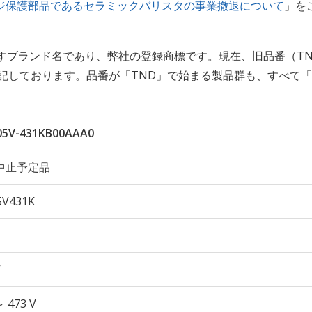
ジ保護部品であるセラミックバリスタの事業撤退について
」を
すブランド名であり、弊社の登録商標です。現在、旧品番（TN
記しております。品番が「TND」で始まる製品群も、すべて「
5V-431KB00AAA0
中止予定品
V431K
V
～ 473 V