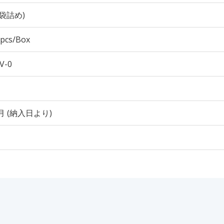
袋詰め)
 pcs/Box
V-0
月 (納入日より)