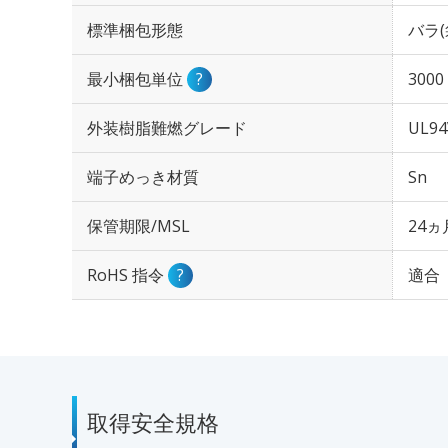
標準梱包形態
バラ(
最小梱包単位
?
3000
外装樹脂難燃グレード
UL94
端子めっき材質
Sn
保管期限/MSL
24ヵ
RoHS 指令
?
適合
取得安全規格