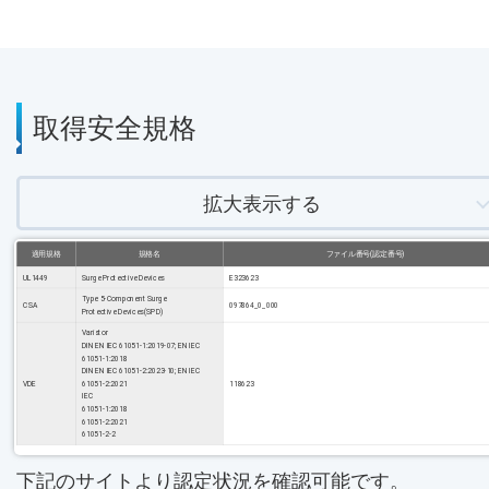
取得安全規格
拡大表示する
適用規格
規格名
ファイル番号(認定番号)
UL1449
Surge Protective Devices
E323623
Type 5-Component Surge
CSA
097864_0_000
Protective Devices(SPD)
Varistor
DIN EN IEC 61051-1:2019-07; EN IEC
61051-1:2018
DIN EN IEC 61051-2:2023-10; EN IEC
VDE
61051-2:2021
118623
IEC
61051-1:2018
61051-2:2021
61051-2-2
下記のサイトより認定状況を確認可能です。