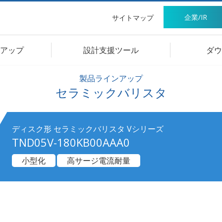
企業/IR
サイトマップ
アップ
設計支援ツール
ダウ
製品ラインアップ
セラミックバリスタ
ディスク形 セラミックバリスタ Vシリーズ
TND05V-180KB00AAA0
小型化
高サージ電流耐量