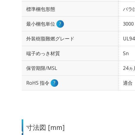
標準梱包形態
バラ(
最小梱包単位
?
3000
外装樹脂難燃グレード
UL94
端子めっき材質
Sn
保管期限/MSL
24ヵ
RoHS 指令
?
適合
寸法図 [mm]