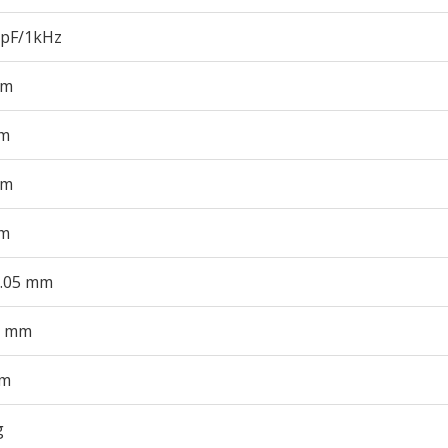
 pF/1kHz
mm
m
mm
m
0.05 mm
0 mm
mm
g