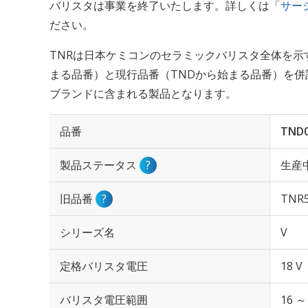
バリスタは事業を終了いたします。詳しくは「
サー
ださい。
TNRは日本ケミコンのセラミックバリスタ全体を示
まる品番）と現行品番（TNDから始まる品番）を併
ブランドに含まれる製品となります。
品番
TND0
製品ステータス
?
生産
旧品番
?
TNR5
シリーズ名
V
定格バリスタ電圧
18 V
バリスタ電圧範囲
16 ～