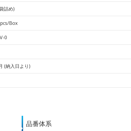
袋詰め)
 pcs/Box
V-0
月 (納入日より)
品番体系