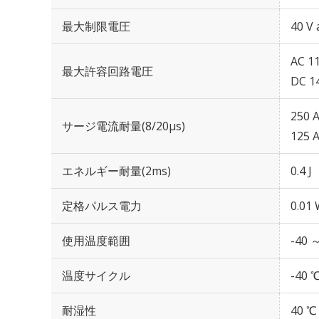
最大制限電圧
40 V 
AC 11
最大許容回路電圧
DC 1
250 
サージ電流耐量(8/20μs)
125 
エネルギー耐量(2ms)
0.4 J
定格パルス電力
0.01
使用温度範囲
-40 
温度サイクル
-40 
耐湿性
40 ℃