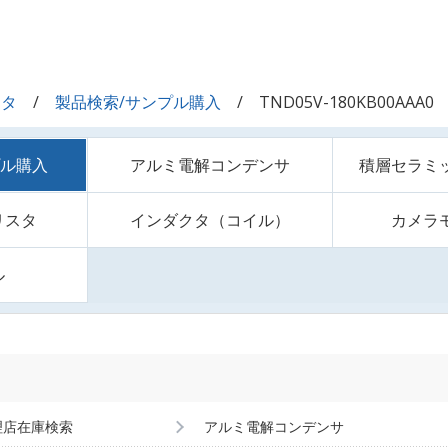
スタ
製品検索/サンプル購入
TND05V-180KB00AAA0
プル購入
アルミ電解コンデンサ
積層セラミ
リスタ
インダクタ（コイル）
カメラ
ル
理店在庫検索
アルミ電解コンデンサ