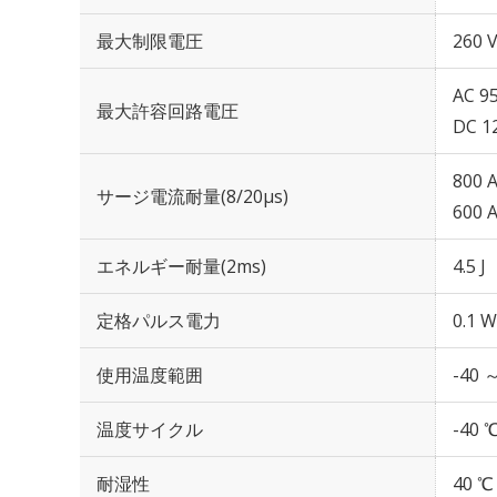
最大制限電圧
260 V
AC 95
最大許容回路電圧
DC 1
800 
サージ電流耐量(8/20μs)
600 
エネルギー耐量(2ms)
4.5 J
定格パルス電力
0.1 W
使用温度範囲
-40 
温度サイクル
-40 
耐湿性
40 ℃