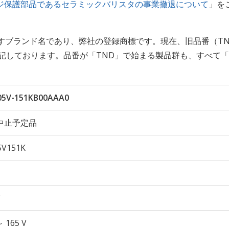
ジ保護部品であるセラミックバリスタの事業撤退について
」を
すブランド名であり、弊社の登録商標です。現在、旧品番（TN
記しております。品番が「TND」で始まる製品群も、すべて「
5V-151KB00AAA0
中止予定品
V151K
V
～ 165 V