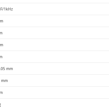
pF/1kHz
mm
m
mm
m
0.05 mm
0 mm
mm
g