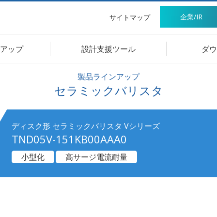
企業/IR
サイトマップ
アップ
設計支援ツール
ダウ
製品ラインアップ
セラミックバリスタ
ディスク形 セラミックバリスタ Vシリーズ
TND05V-151KB00AAA0
小型化
高サージ電流耐量