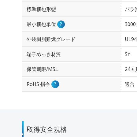
標準梱包形態
バラ(
最小梱包単位
?
3000
外装樹脂難燃グレード
UL94
端子めっき材質
Sn
保管期限/MSL
24ヵ
RoHS 指令
?
適合
取得安全規格