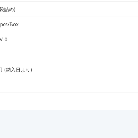
袋詰め)
 pcs/Box
V-0
月 (納入日より)