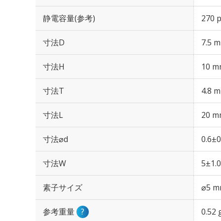
静電容量(参考)
270 
寸法D
7.5 
寸法H
10 m
寸法T
4.8 
寸法L
20 m
寸法⌀d
0.6±
寸法W
5±1.
素子サイズ
⌀5 
参考重量
?
0.52 