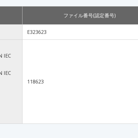
ファイル番号(認定番号)
E323623
N IEC
N IEC
118623