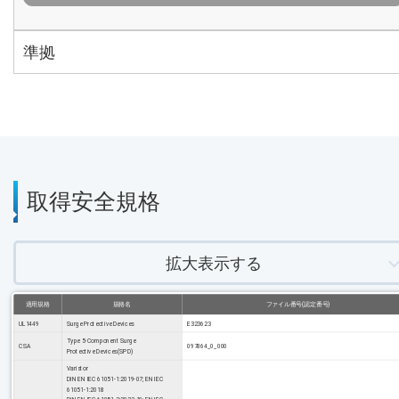
準拠
取得安全規格
拡大表示する
適用規格
規格名
ファイル番号(認定番号)
UL1449
Surge Protective Devices
E323623
Type 5-Component Surge
CSA
097864_0_000
Protective Devices(SPD)
Varistor
DIN EN IEC 61051-1:2019-07; EN IEC
61051-1:2018