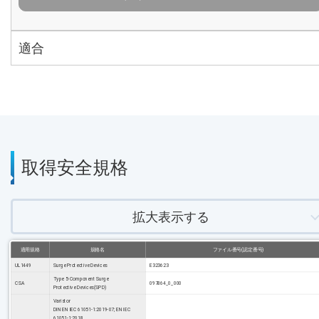
適合
取得安全規格
拡大表示する
適用規格
規格名
ファイル番号(認定番号)
UL1449
Surge Protective Devices
E323623
Type 5-Component Surge
CSA
097864_0_000
Protective Devices(SPD)
Varistor
DIN EN IEC 61051-1:2019-07; EN IEC
61051-1:2018