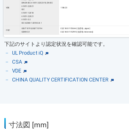
DIN EN IEC 61051-2:2023-10; EN IEC
61051-2:2021
VDE
118623
IEC
61051-1:2018
61051-2:2021
61051-2-2
IEC 62368-1:2018 G.8.1
GB/T10193, GB/T10194
CQC16001150644 (生産地: Japan)
CQC
GB4943.1
CQC16001152995 (生産地: Indonesia)
下記のサイトより認定状況を確認可能です。
UL Product iQ
CSA
VDE
CHINA QUALITY CERTIFICATION CENTER
寸法図 [mm]