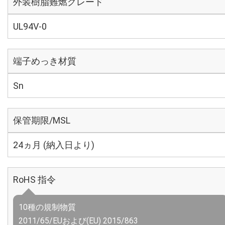
外装樹脂難燃グレード
UL94V-0
端子めっき材質
Sn
保管期限/MSL
24ヵ月 (納入日より)
RoHS 指令
10種の規制物質
2011/65/EUおよび(EU) 2015/863