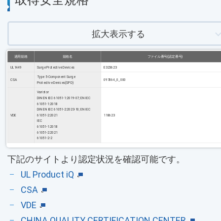
拡大表示する
適用規格
規格名
ファイル番号(認定番号)
UL1449
Surge Protective Devices
E323623
Type 5-Component Surge
CSA
097864_0_000
Protective Devices(SPD)
Varistor
DIN EN IEC 61051-1:2019-07; EN IEC
61051-1:2018
DIN EN IEC 61051-2:2023-10; EN IEC
VDE
61051-2:2021
118623
IEC
61051-1:2018
61051-2:2021
61051-2-2
下記のサイトより認定状況を確認可能です。
UL Product iQ
CSA
VDE
CHINA QUALITY CERTIFICATION CENTER