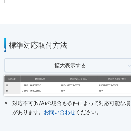
標準対応取付方法
拡大表示する
取付方向
台座無し品
台座付き(ピン無し)
台座付き(ピン付き)
縦
LHDM015301DZBV0E
LHDM015301DZBD0E
LHDM015301DZBY0E
横
LHDM015301DZBH0E
N/A
N/A
対応不可(N/A)の場合も条件によって対応可能な場
があります。
お問い合わせ
ください。