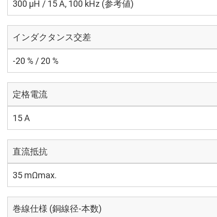
300 μH / 15 A, 100 kHz (参考値)
インダクタンス交差
-20 % / 20 %
定格電流
15 A
直流抵抗
35 mΩmax.
巻線仕様 (銅線径-本数)