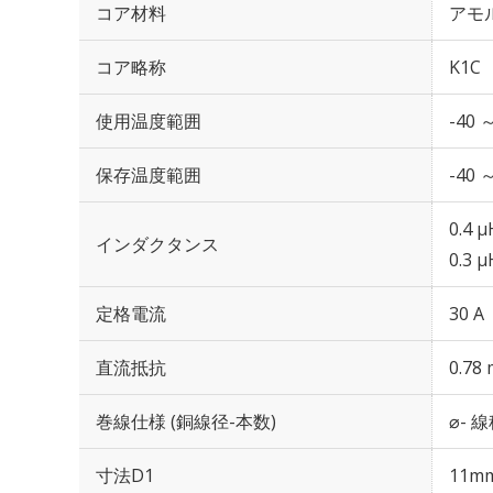
コア材料
アモ
コア略称
K1C
使用温度範囲
-40 
保存温度範囲
-40 
0.4 μ
インダクタンス
0.3 μ
定格電流
30 A
直流抵抗
0.78
巻線仕様 (銅線径-本数)
⌀- 線
寸法D1
11m