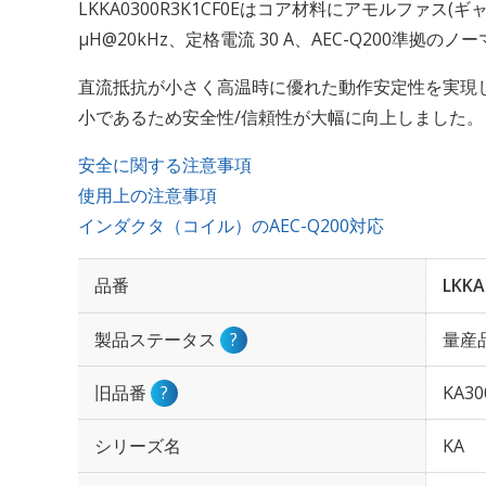
LKKA0300R3K1CF0Eはコア材料にアモルファス(ギャッ
μH@20kHz、定格電流 30 A、AEC-Q200準拠
直流抵抗が小さく高温時に優れた動作安定性を実現
小であるため安全性/信頼性が大幅に向上しました。
安全に関する注意事項
使用上の注意事項
インダクタ（コイル）のAEC-Q200対応
品番
LKKA
製品ステータス
?
量産
旧品番
?
KA30
シリーズ名
KA