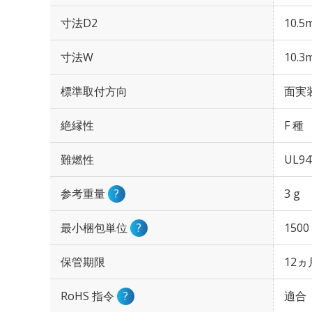
寸法D2
10.5
寸法W
10.3
標準取付方向
面実
絶縁性
F 種
難燃性
UL94
参考重量
?
3 g
最小梱包単位
?
1500
保管期限
12ヵ
RoHS 指令
?
適合