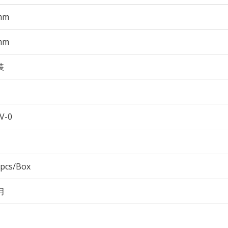
mm
mm
装
V-0
 pcs/Box
月