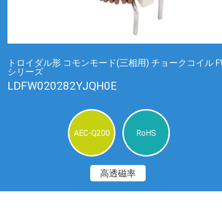
トロイダル形 コモンモード(三相用) チョークコイル F
シリーズ
LDFW020282YJQH0E
AEC-Q200
RoHS
高透磁率