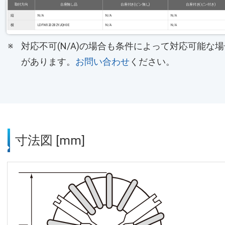
取付方向
台座無し品
台座付き(ピン無し)
台座付き(ピン付き)
縦
N/A
N/A
N/A
横
LDFW020282YJQH0E
N/A
N/A
対応不可(N/A)の場合も条件によって対応可能な場
があります。
お問い合わせ
ください。
寸法図 [mm]