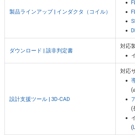
F
製品ラインアップ | インダクタ（コイル）
F
S
D
対応
ダウンロード | 該非判定書
対応
(
設計支援ツール | 3D-CAD
(
(