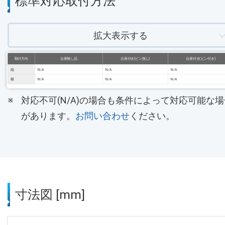
標準対応取付方法
拡大表示する
取付方向
台座無し品
台座付き(ピン無し)
台座付き(ピン付き)
縦
N/A
N/A
N/A
横
N/A
N/A
N/A
対応不可(N/A)の場合も条件によって対応可能な場
があります。
お問い合わせ
ください。
寸法図 [mm]