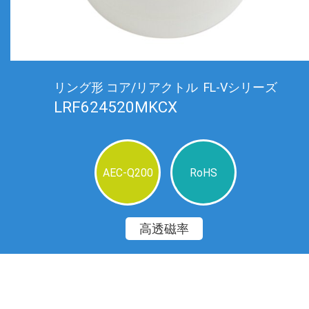
リング形 コア/リアクトル ​ FL-Vシリーズ
LRF624520MKCX
AEC-Q200
RoHS
高透磁率