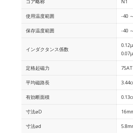
コア略称
N1
使用温度範囲
-40 
保存温度範囲
-40 
0.12μ
インダクタンス係数
0.07
定格起磁力
75AT
平均磁路長
3.44
有効断面積
0.13
寸法⌀D
16m
寸法⌀d
5.8m