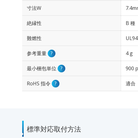
寸法W
7.4m
絶縁性
B 種
難燃性
UL94
参考重量
?
4 g
最小梱包単位
?
900 
RoHS 指令
?
適合
標準対応取付方法