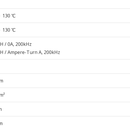
～ 130 ℃
～ 130 ℃
H / 0A, 200kHz
μH / Ampere-Turn A, 200kHz
cm
cm²
m
m