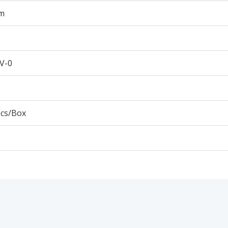
m
V-0
pcs/Box