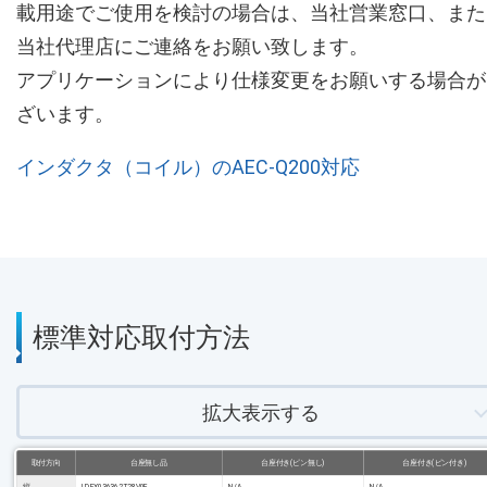
載用途でご使用を検討の場合は、当社営業窓口、また
当社代理店にご連絡をお願い致します。
アプリケーションにより仕様変更をお願いする場合が
ざいます。
インダクタ（コイル）のAEC-Q200対応
標準対応取付方法
拡大表示する
取付方向
台座無し品
台座付き(ピン無し)
台座付き(ピン付き)
縦
LDFX036362T28V0E
N/A
N/A