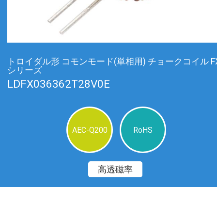
トロイダル形 コモンモード(単相用) チョークコイル F
シリーズ
LDFX036362T28V0E
AEC-Q200
RoHS
高透磁率