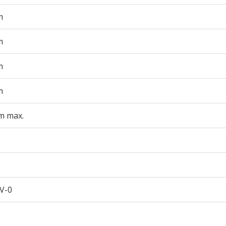
m
m
m
m
m max.
V-0
g