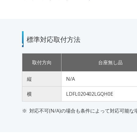
標準対応取付方法
取付方向
台座無し品
縦
N/A
横
LDFL020402LGQH0E
対応不可(N/A)の場合も条件によって対応可能