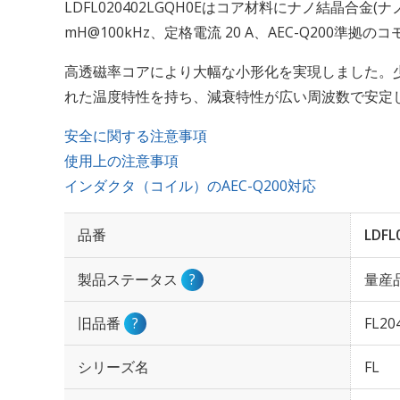
LDFL020402LGQH0Eはコア材料にナノ結晶合金(ナ
mH@100kHz、定格電流 20 A、AEC-Q200準
高透磁率コアにより大幅な小形化を実現しました。
れた温度特性を持ち、減衰特性が広い周波数で安定
安全に関する注意事項
使用上の注意事項
インダクタ（コイル）のAEC-Q200対応
品番
LDFL
製品ステータス
?
量産
旧品番
?
FL20
シリーズ名
FL