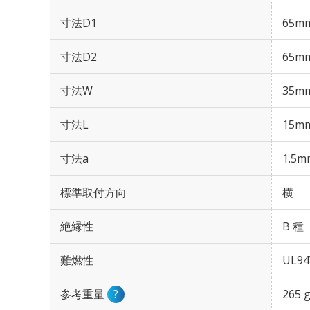
寸法D1
65m
寸法D2
65m
寸法W
35m
寸法L
15m
寸法a
1.5m
標準取付方向
横
絶縁性
B 種
難燃性
UL94
参考重量
?
265 