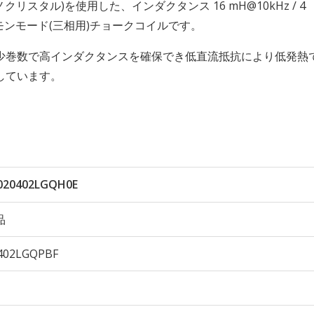
ノクリスタル)を使用した、インダクタンス 16 mH@10kHz / 4
拠のコモンモード(三相用)チョークコイルです。
少巻数で高インダクタンスを確保でき低直流抵抗により低発熱
しています。
020402LGQH0E
品
402LGQPBF