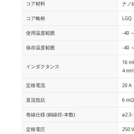
コア材料
ナノ
コア略称
LGQ
使用温度範囲
-40 
保存温度範囲
-40 
16 m
インダクタンス
4 mH
定格電流
20 A
直流抵抗
6 mΩ
巻線仕様 (銅線径-本数)
⌀2.3
定格電圧
250 