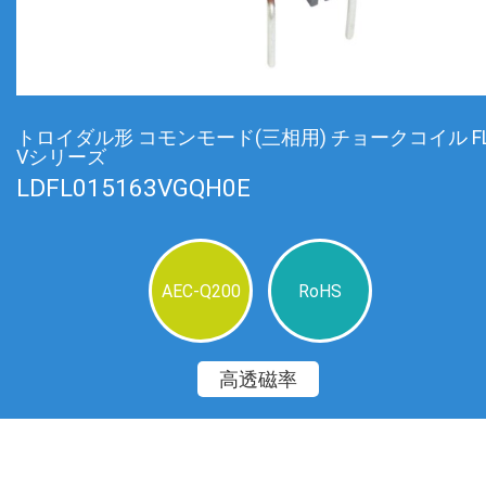
トロイダル形 コモンモード(三相用) チョークコイル FL
Vシリーズ
LDFL015163VGQH0E
AEC-Q200
RoHS
高透磁率