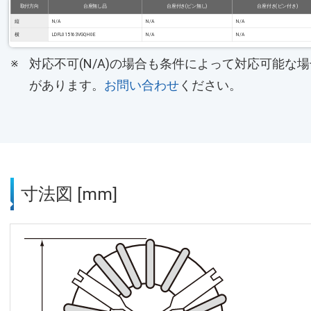
取付方向
台座無し品
台座付き(ピン無し)
台座付き(ピン付き)
縦
N/A
N/A
N/A
横
LDFL015163VGQH0E
N/A
N/A
対応不可(N/A)の場合も条件によって対応可能な場
があります。
お問い合わせ
ください。
寸法図 [mm]