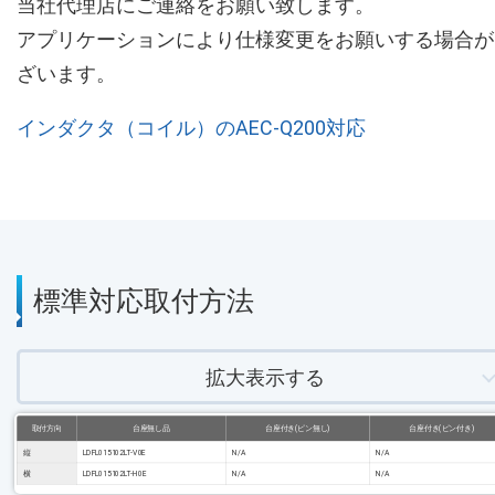
当社代理店にご連絡をお願い致します。
アプリケーションにより仕様変更をお願いする場合が
ざいます。
インダクタ（コイル）のAEC-Q200対応
標準対応取付方法
拡大表示する
取付方向
台座無し品
台座付き(ピン無し)
台座付き(ピン付き)
縦
LDFL015102LT-V0E
N/A
N/A
横
LDFL015102LT-H0E
N/A
N/A