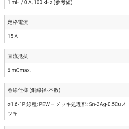
1 mH / 0 A, 100 kHz (参考値)
定格電流
15 A
直流抵抗
6 mΩmax.
巻線仕様 (銅線径-本数)
⌀1.6-1P 線種: PEW – メッキ処理部: Sn-3Ag-0.5Cuメ
ッキ