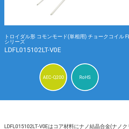
トロイダル形 コモンモード(単相用) チョークコイル F
シリーズ
LDFL015102LT-V0E
AEC-Q200
RoHS
LDFL015102LT-V0Eはコア材料にナノ結晶合金(ナノク