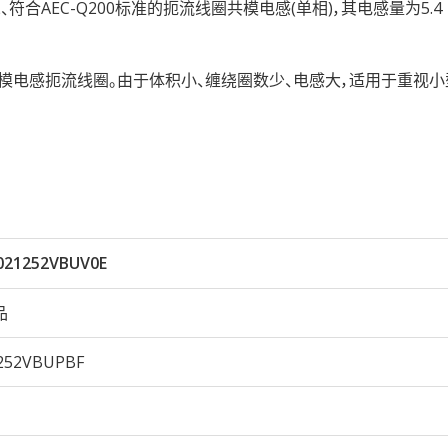
芯、符合AEC-Q200标准的扼流线圈共模电感(单相)，其电感量为5.4
的共模电感扼流线圈。由于体积小、缠绕圈数少、电感大，适用于重视
021252VBUV0E
品
252VBUPBF