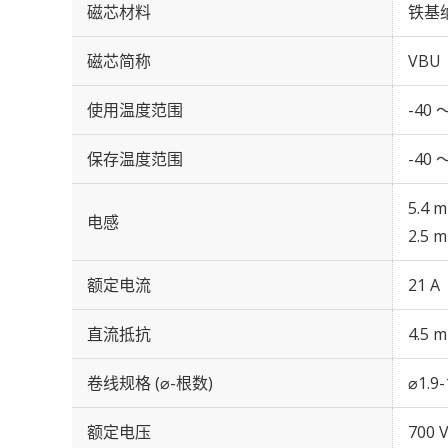
磁芯材料
铁基
磁芯简称
VBU
使用温度范围
-40 
保存温度范围
-40 
5.4 
电感
2.5 
额定电流
21 A
直流抵抗
4.5 
卷线规格 (⌀-根数)
⌀1.9
额定电压
700 