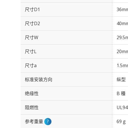
尺寸D1
36m
尺寸D2
40m
尺寸W
29.5
尺寸L
20m
尺寸a
1.5m
标准安装方向
纵型
绝缘性
B 種
阻燃性
UL94
参考重量
?
69 g