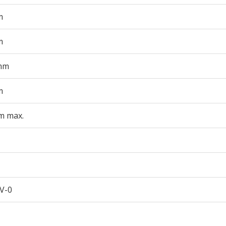
m
m
mm
m
m max.
V-0