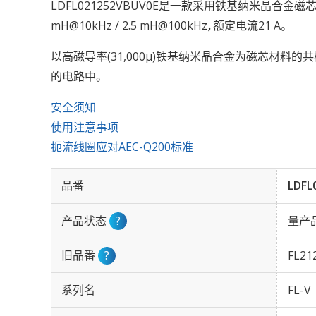
LDFL021252VBUV0E是一款采用铁基纳米晶合金磁
mH@10kHz / 2.5 mH@100kHz，额定电流21 A。
以高磁导率(31,000µ)铁基纳米晶合金为磁芯材料
的电路中。
安全须知
使用注意事项
扼流线圈应对AEC-Q200标准
品番
LDFL
产品状态
?
量产
旧品番
?
FL21
系列名
FL-V