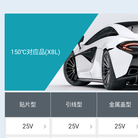
150℃对应品(X8L)
贴片型
引线型
金属盖型
25V
25V
25V