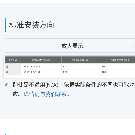
标准安装方向
放大显示
安装方向
没有设置台座的部品
拥有带底座型(无端子)
拥有带底座型(有端子)
縦
LDFL012202V6-V0E
N/A
N/A
横
LDFL012202V6-H0E
N/A
N/A
即使是不适用(N/A)，依据实际条件的不同也可能对
应。
详情请与我们联系。