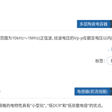
多层陶瓷电容器
10kHz～1MHz(正弦波、纹波电压的Vp-p在额定电压以内)
.
标签
势
电感器(扼流线圈)
的电特性具有“小型化”，“低DCR”和“低杂散电容”的优点。