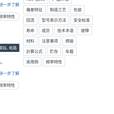
.. 进一步了解
偏差特征
制造工艺
包装
频率特性
回流
型号表示方法
安全标准
寿命
成员
技术术语
故障
材料
注意事项
焊接
模拟、电路
計算公式
贮存
车载
采用例
频率特性
。
.. 进一步了解
频率特性