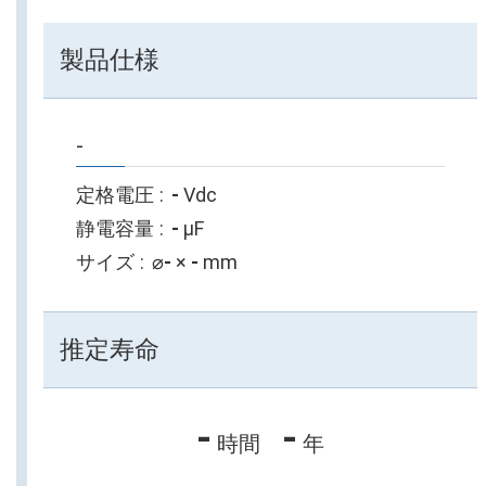
製品仕様
-
定格電圧
-
Vdc
静電容量
-
µF
サイズ
⌀
-
×
-
mm
推定寿命
-
-
時間
年