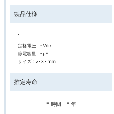
製品仕様
-
定格電圧
-
Vdc
静電容量
-
µF
サイズ
⌀
-
×
-
mm
推定寿命
-
-
時間
年