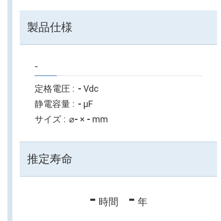
製品仕様
-
定格電圧
-
Vdc
静電容量
-
µF
サイズ
⌀
-
×
-
mm
推定寿命
-
-
時間
年