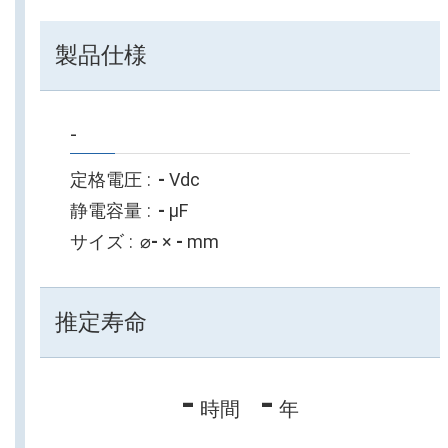
製品仕様
-
定格電圧
-
Vdc
静電容量
-
µF
サイズ
⌀
-
×
-
mm
推定寿命
-
-
時間
年