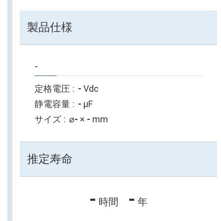
製品仕様
-
定格電圧
-
Vdc
静電容量
-
µF
サイズ
⌀
-
×
-
mm
推定寿命
-
-
時間
年