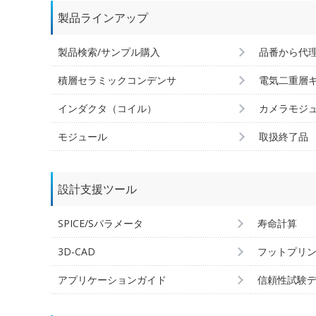
製品ラインアップ
製品検索/サンプル購入
品番から代
積層セラミックコンデンサ
電気二重層
インダクタ（コイル）
カメラモジ
モジュール
取扱終了品
設計支援ツール
SPICE/Sパラメータ
寿命計算
3D-CAD
フットプリ
アプリケーションガイド
信頼性試験