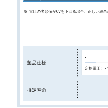
電圧の尖頭値が0Vを下回る場合、正しい結
-
製品仕様
定格電圧
-
推定寿命