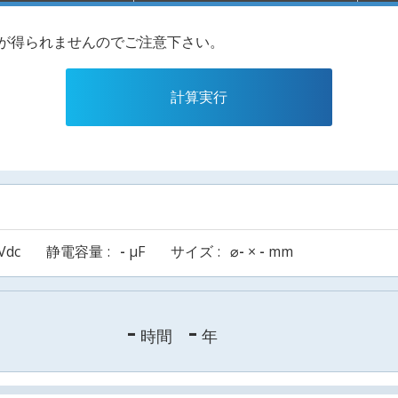
果が得られませんのでご注意下さい。
計算実行
Vdc
静電容量
-
µF
サイズ
⌀
-
×
-
mm
-
-
時間
年