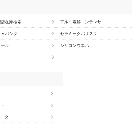
理店在庫検索
アルミ電解コンデンサ
キャパシタ
セラミックバリスタ
ュール
シリコンウエハ
ント
データ