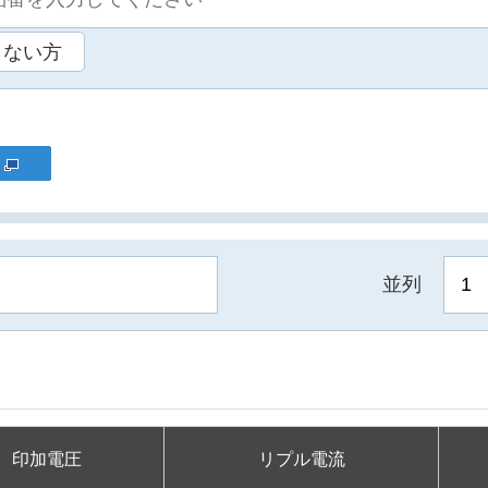
らない方
並列
印加電圧
リプル電流