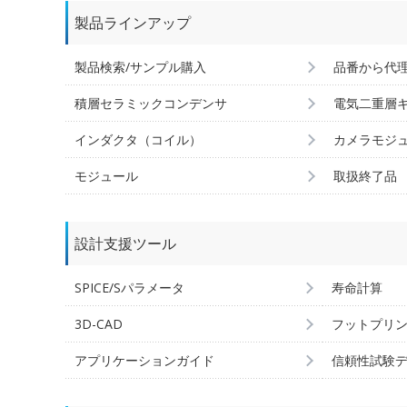
製品ラインアップ
製品検索/サンプル購入
品番から代
積層セラミックコンデンサ
電気二重層
インダクタ（コイル）
カメラモジ
モジュール
取扱終了品
設計支援ツール
SPICE/Sパラメータ
寿命計算
3D-CAD
フットプリ
アプリケーションガイド
信頼性試験