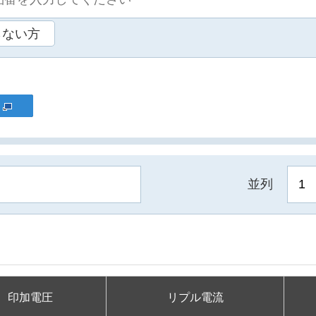
らない方
並列
印加電圧
リプル電流