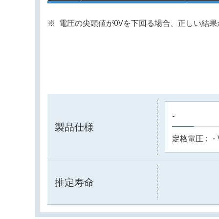
電圧の尖頭値が0Vを下回る場合、正しい結
-
製品仕様
定格電圧
-
推定寿命