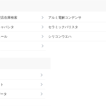
理店在庫検索
アルミ電解コンデンサ
キャパシタ
セラミックバリスタ
ュール
シリコンウエハ
ント
データ