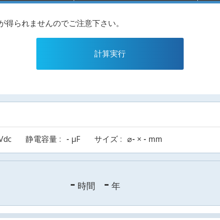
果が得られませんのでご注意下さい。
計算実行
Vdc
静電容量
-
µF
サイズ
⌀
-
×
-
mm
-
-
時間
年