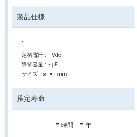
製品仕様
-
定格電圧
-
Vdc
静電容量
-
µF
サイズ
⌀
-
×
-
mm
推定寿命
-
-
時間
年