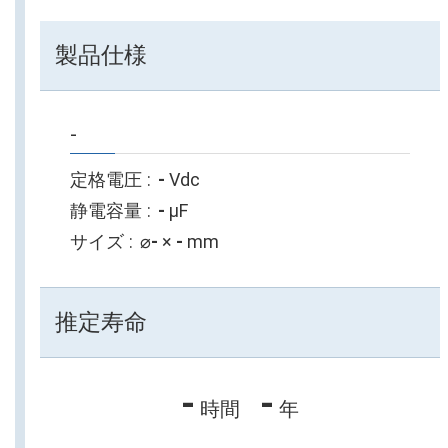
製品仕様
-
定格電圧
-
Vdc
静電容量
-
µF
サイズ
⌀
-
×
-
mm
推定寿命
-
-
時間
年