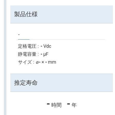
製品仕様
-
定格電圧
-
Vdc
静電容量
-
µF
サイズ
⌀
-
×
-
mm
推定寿命
-
-
時間
年