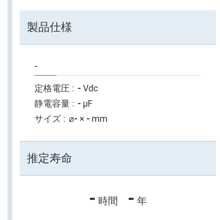
製品仕様
-
定格電圧
-
Vdc
静電容量
-
µF
サイズ
⌀
-
×
-
mm
推定寿命
-
-
時間
年