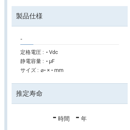
製品仕様
-
定格電圧
-
Vdc
静電容量
-
µF
サイズ
⌀
-
×
-
mm
推定寿命
-
-
時間
年