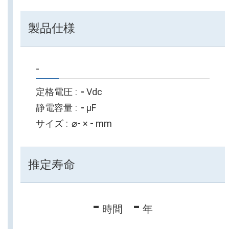
製品仕様
-
定格電圧
-
Vdc
静電容量
-
µF
サイズ
⌀
-
×
-
mm
推定寿命
-
-
時間
年