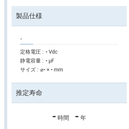
製品仕様
-
定格電圧
-
Vdc
静電容量
-
µF
サイズ
⌀
-
×
-
mm
推定寿命
-
-
時間
年