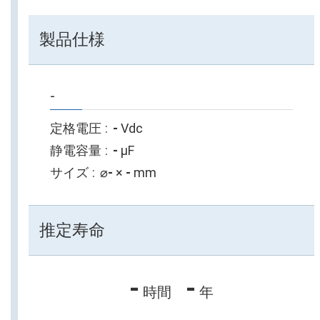
製品仕様
-
定格電圧
-
Vdc
静電容量
-
µF
サイズ
⌀
-
×
-
mm
推定寿命
-
-
時間
年