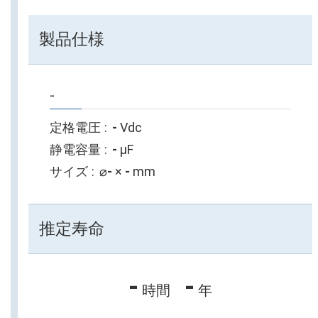
製品仕様
-
定格電圧
-
Vdc
静電容量
-
µF
サイズ
⌀
-
×
-
mm
推定寿命
-
-
時間
年