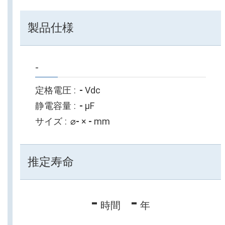
製品仕様
-
定格電圧
-
Vdc
静電容量
-
µF
サイズ
⌀
-
×
-
mm
推定寿命
-
-
時間
年