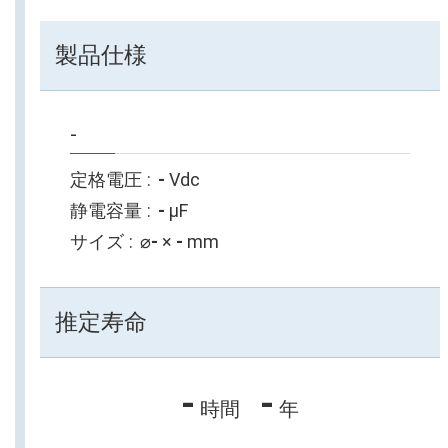
製品仕様
-
定格電圧
-
Vdc
静電容量
-
µF
サイズ
⌀
-
×
-
mm
推定寿命
-
-
時間
年