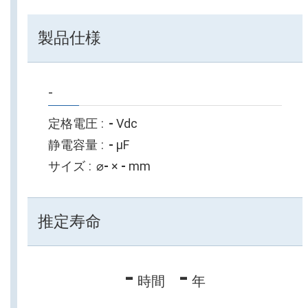
製品仕様
-
定格電圧
-
Vdc
静電容量
-
µF
サイズ
⌀
-
×
-
mm
推定寿命
-
-
時間
年