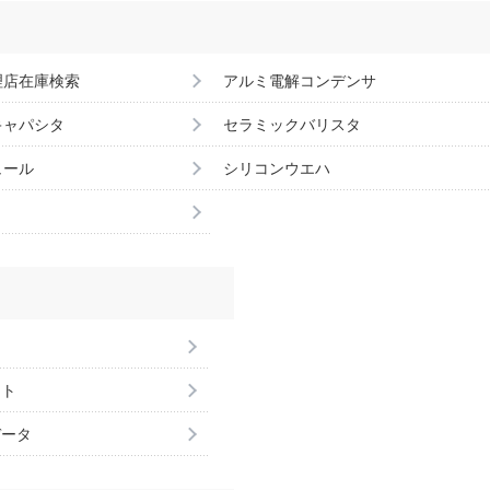
理店在庫検索
アルミ電解コンデンサ
キャパシタ
セラミックバリスタ
ュール
シリコンウエハ
ント
データ