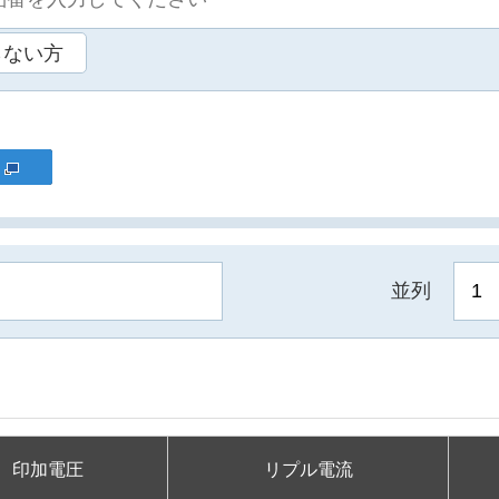
らない方
並列
印加電圧
リプル電流