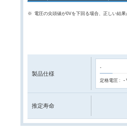
電圧の尖頭値が0Vを下回る場合、正しい結
-
製品仕様
定格電圧
-
推定寿命