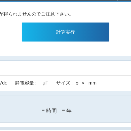
果が得られませんのでご注意下さい。
計算実行
Vdc
静電容量
-
µF
サイズ
⌀
-
×
-
mm
-
-
時間
年