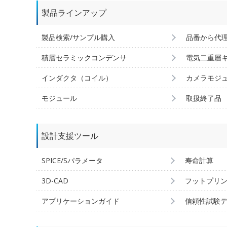
製品ラインアップ
製品検索/サンプル購入
品番から代
積層セラミックコンデンサ
電気二重層
インダクタ（コイル）
カメラモジ
モジュール
取扱終了品
設計支援ツール
SPICE/Sパラメータ
寿命計算
3D-CAD
フットプリ
アプリケーションガイド
信頼性試験