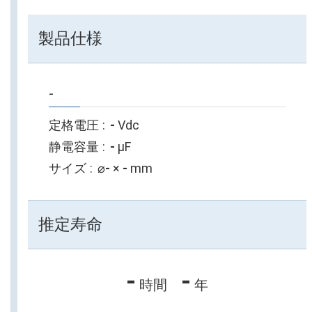
製品仕様
-
定格電圧
-
Vdc
静電容量
-
µF
サイズ
⌀
-
×
-
mm
推定寿命
-
-
時間
年