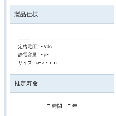
製品仕様
-
定格電圧
-
Vdc
静電容量
-
µF
サイズ
⌀
-
×
-
mm
推定寿命
-
-
時間
年