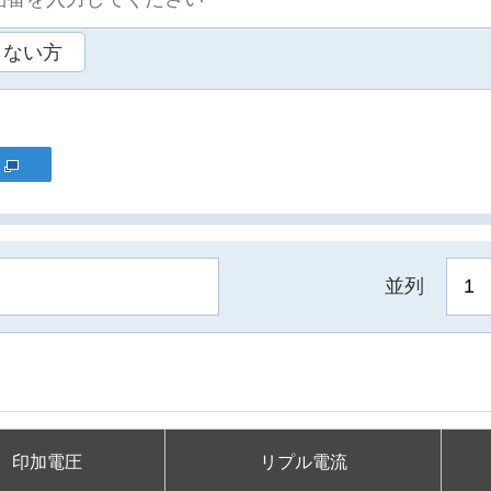
らない方
並列
印加電圧
リプル電流