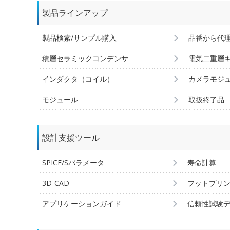
製品ラインアップ
製品検索/サンプル購入
品番から代
積層セラミックコンデンサ
電気二重層
インダクタ（コイル）
カメラモジ
モジュール
取扱終了品
設計支援ツール
SPICE/Sパラメータ
寿命計算
3D-CAD
フットプリ
アプリケーションガイド
信頼性試験