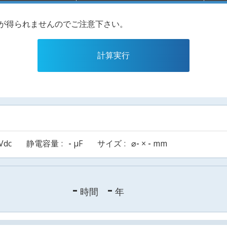
果が得られませんのでご注意下さい。
計算実行
Vdc
静電容量
-
µF
サイズ
⌀
-
×
-
mm
-
-
時間
年