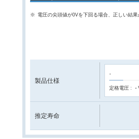
電圧の尖頭値が0Vを下回る場合、正しい結
-
製品仕様
定格電圧
-
推定寿命