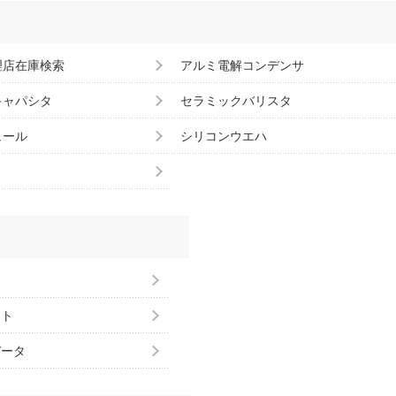
理店在庫検索
アルミ電解コンデンサ
キャパシタ
セラミックバリスタ
ュール
シリコンウエハ
ント
データ