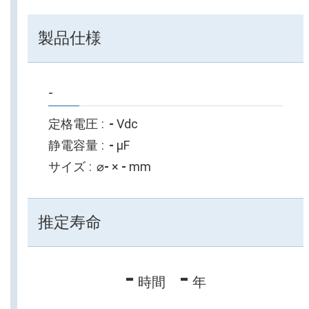
製品仕様
-
定格電圧
-
Vdc
静電容量
-
µF
サイズ
⌀
-
×
-
mm
推定寿命
-
-
時間
年