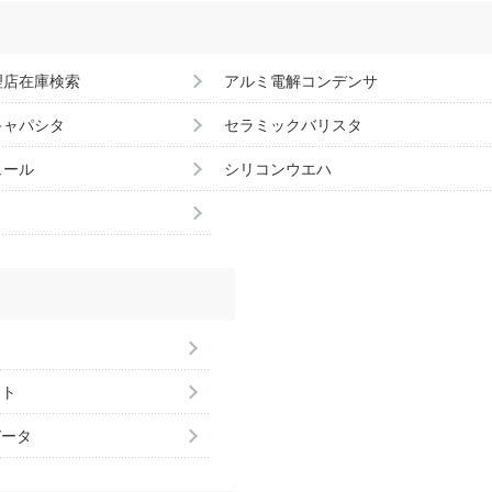
理店在庫検索
アルミ電解コンデンサ
キャパシタ
セラミックバリスタ
ュール
シリコンウエハ
ント
データ