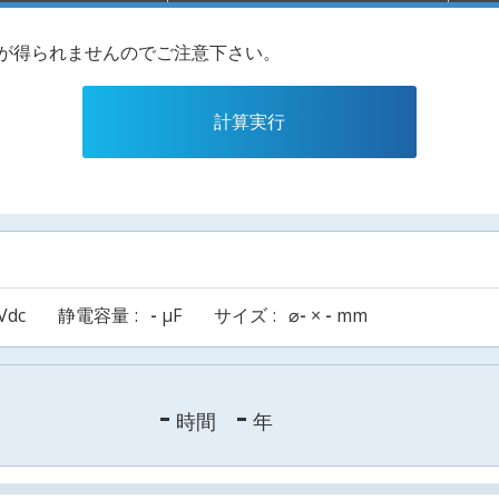
果が得られませんのでご注意下さい。
計算実行
Vdc
静電容量
-
µF
サイズ
⌀
-
×
-
mm
-
-
時間
年