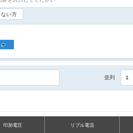
らない方
並列
印加電圧
リプル電流