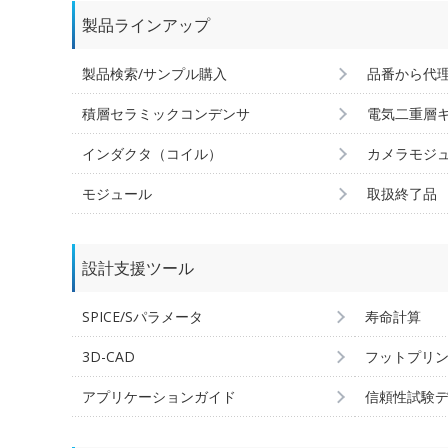
製品ラインアップ
製品検索/サンプル購入
品番から代
積層セラミックコンデンサ
電気二重層
インダクタ（コイル）
カメラモジ
モジュール
取扱終了品
設計支援ツール
SPICE/Sパラメータ
寿命計算
3D-CAD
フットプリ
アプリケーションガイド
信頼性試験