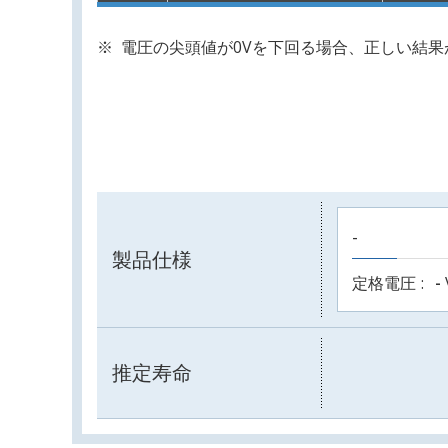
電圧の尖頭値が0Vを下回る場合、正しい結
-
製品仕様
定格電圧
-
推定寿命